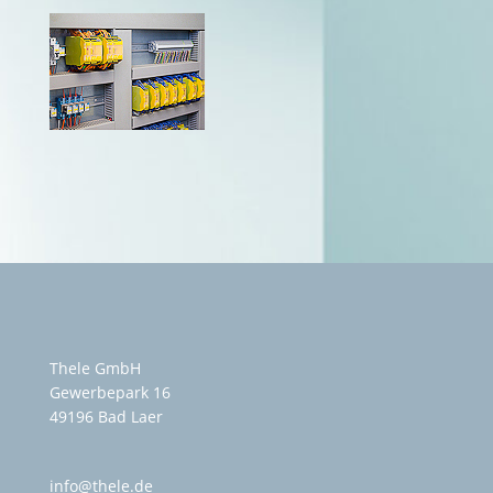
Thele GmbH
Gewerbepark 16
49196 Bad Laer
info@thele.de