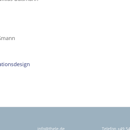
Bußmann
ationsdesign
info@thele.de
Telefon
+49 5